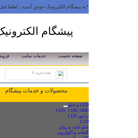
*به پیشگام الکترونیک خوش آمدید ، لطفا قبل 
پیشگام الکترونیک
صفحه نخست
خدمات سایت
فروش
تعداد خرید: 0
محصولات و خدمات پیشگام
LED و تابلو
LED , COB ,SMD
درایور LED
LCD
تابلو ثابت و روان
گلخانه و آکواریوم