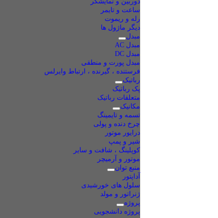
دوربین و نمایشگر
ساعت و تایمر
رله و ریموت
دیگر ماژول ها
مبدل
مبدل AC
مبدل DC
مبدل پورت و منطقی
فرستنده ، گیرنده ، ارتباط وایرلس
رباتیک
پک رباتیک
متعلقات رباتیک
مکانیک
تسمه و تایمینگ
چرخ دنده و پولی
درایور موتور
شیر و پمپ
کوپلینگ ، شافت و سایر
موتور و آرمیچر
منبع توان
آداپتور
سلول های خورشیدی
ژنراتور و مولد
پروژه
پروژه دانشجویی