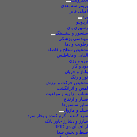
الکترونیک
پرینتر سه بعدی
آمپلی فایر
برد
آردوینو
رسپبری پای
سنسور و سنسینگ
مهندسی پزشکی
رطوبت و دما
تشخیص سطح و فاصله
القایی ومغناطیس
نیرو و وزن
دود و گاز
ولتاژ و جریان
نور و رنگ
تشخیص حرکت و لرزش
لمس و اثرانگشت
شتاب ، زاویه و موقعیت
فشار و ارتفاع
سایر سنسورها
شیلد و ماژول
سرد کننده ، گرم کننده و بخار سرد
شارژ و دشارژ -پاور بانک
آر اف آی دی RFID
ضبط و پخش صدا