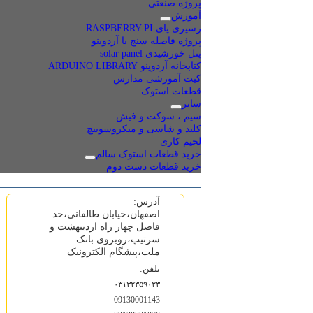
پروژه صنعتی
آموزش
رسپری پای RASPBERRY PI
پروژه فاصله سنج با آردوینو
پنل خورشیدی solar panel
کتابخانه آردوینو ARDUINO LIBRARY
کیت آموزشی مدارس
قطعات استوک
سایر
سیم ، سوکت و فیش
کلید و شاسی و میکروسوییچ
لحیم کاری
خرید قطعات استوک سالم
خرید قطعات دست دوم
آدرس:
اصفهان،خیابان طالقانی،حد
فاصل چهار راه اردیبهشت و
سرتیپ،روبروی بانک
ملت،پیشگام الکترونیک
تلفن:
۰۳۱۳۲۳۵۹۰۲۳
09130001143